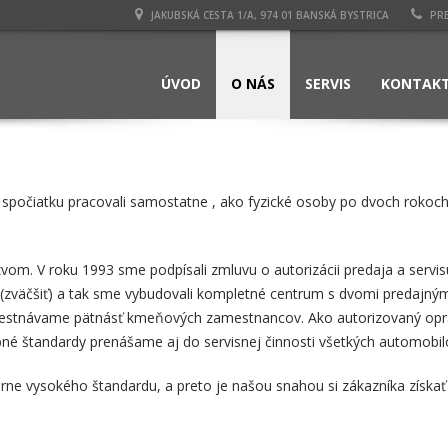
JAKUBSKÁ CESTA 1/A, 974 01 BANSKÁ BYSTRICA
PRE
ÚVOD
O NÁS
SERVIS
KONTAK
sme spočiatku pracovali samostatne , ako fyzické osoby po dvoch rok
. V roku 1993 sme podpísali zmluvu o autorizácii predaja a servisu
(zväčšiť) a tak sme vybudovali kompletné centrum s dvomi predajnýmí
amestnávame pätnásť kmeňových zamestnancov. Ako autorizovaný opra
bné štandardy prenášame aj do servisnej činnosti všetkých automobil
e vysokého štandardu, a preto je našou snahou si zákazníka získať n