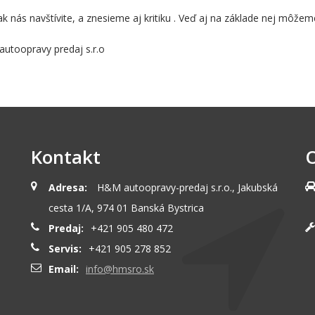
ak nás navštívite, a znesieme aj kritiku . Veď aj na základe nej môžeme
utoopravy predaj s.r.o
Kontakt
O
Adresa:
H&M autoopravy-predaj s.r.o., Jakubská
cesta 1/A, 974 01 Banská Bystrica
Predaj:
+421 905 480 472
Servis:
+421 905 278 852
Email:
info@hmsro.sk