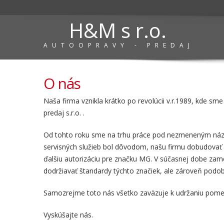
H&M s r.o.
AUTOOPRAVY - PREDAJ
O nás
Naša firma vznikla krátko po revolúcii v.r.1989, kde 
predaj s.r.o. .
Od tohto roku sme na trhu práce pod nezmeneným názvom
servisných služieb bol dôvodom, našu firmu dobudovať 
ďalšiu autorizáciu pre značku MG. V súčasnej dobe z
dodržiavať štandardy týchto značiek, ale zároveň podo
Samozrejme toto nás všetko zaväzuje k udržaniu pomern
Vyskúšajte nás.