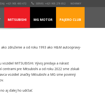
DAJ: +421 905 480 472
SERVIS: +421 905 278 852
NOVINKY
T
MITSUBISHI
MG MOTOR
PAJERO CLUB
och ako združenie a od roku 1993 ako H&M autoopravy-
 vozidiel MITSUBISHI. Vývoj predaja a nárast
 centrami pre Mitsubishi a od roku 2022 sme získali
vca vozidiel značky Mitsubishi a MG sme povinný
ov.
o aj ďalej ho udržať.